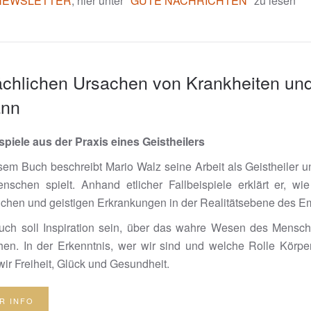
NEWSLETTER
, hier unter
"GUTE NACHRICHTEN"
zu lesen
tsächlichen Ursachen von Krankheiten u
ann
spiele aus der Praxis eines Geistheilers
esem Buch beschreibt Mario Walz seine Arbeit als Geistheiler 
nschen spielt. Anhand etlicher Fallbeispiele erklärt er, wi
ichen und geistigen Erkrankungen in der Realitätsebene des E
uch soll Inspiration sein, über das wahre Wesen des Mensc
chen. In der Erkenntnis, wer wir sind und welche Rolle Körp
wir Freiheit, Glück und Gesundheit.
R INFO