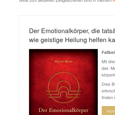
Texte zum aktuellen Zeitgeschehen sind in meinem
Der Emotionalkörper, die ta
wie geistige Heilung helfen k
Fallbei
Mit di
des Me
körperl
Dies B
erfors
finden 
MEH