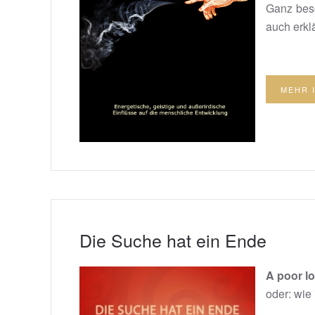
Ganz beso
auch erklä
MEHR 
Die Suche hat ein Ende
A poor l
oder: wie 