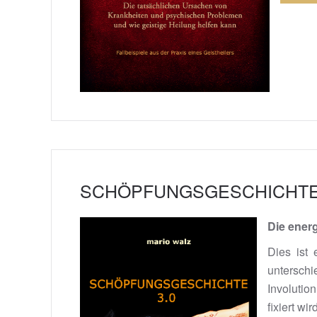
SCHÖPFUNGSGESCHICHTE 
Die ener
Dies ist 
unterschi
Involutio
fixiert w