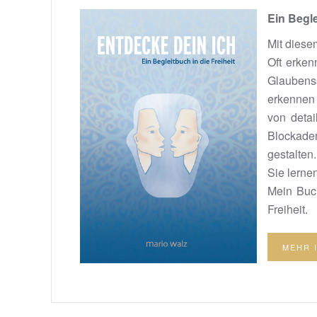
Ein Begle
Mit diese
Oft erken
Glaubenss
erkennen 
von deta
Blockade
gestalten.
Sie lernen
Mein Buch
Freiheit.
MEHR 