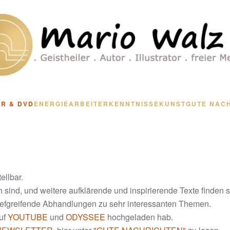
R & DVD
ENERGIEARBEIT
ERKENNTNISSE
KUNST
GUTE NAC
ellbar.
 sind, und weitere aufklärende und inspirierende Texte finden s
tiefgreifende Abhandlungen zu sehr interessanten Themen.
auf
YOUTUBE
und
ODYSSEE
hochgeladen hab.