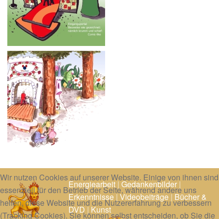
Wir nutzen Cookies auf unserer Website. Einige von ihnen sind
Energiearbeit
|
Gedankenbilder
|
essenziell für den Betrieb der Seite, während andere uns
Erkenntnisse
|
Videobeiträge
|
Bücher &
helfen, diese Website und die Nutzererfahrung zu verbessern
DVD
|
Kunst
(Tracking Cookies). Sie können selbst entscheiden, ob Sie die