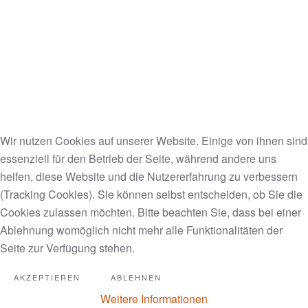
Ein neues Leben mit einer
MAKEOVERGUY-Transformation!
Lisa brauchte ein neues Leben. Nur mit sich selbst
reiste sie für eine Makeoverguy-Transformation aus
Wir nutzen Cookies auf unserer Website. Einige von ihnen sind
Sydney, Australien, nach Minneapolis, um ihre
essenziell für den Betrieb der Seite, während andere uns
Power of Pretty® zurückzugewinnen. Nach einer
helfen, diese Website und die Nutzererfahrung zu verbessern
anhaltenden, bitteren Scheidung, die sie in den
(Tracking Cookies). Sie können selbst entscheiden, ob Sie die
Abgrund gezogen hat, möchte sie mit einem neuen
Cookies zulassen möchten. Bitte beachten Sie, dass bei einer
Leben neu beginnen. Sie möchten wissen, wie man
Ablehnung womöglich nicht mehr alle Funktionalitäten der
Make-up trägt, um jünger auszusehen, und wie man
Seite zur Verfügung stehen.
sich für einen birnenförmigen Körpertyp kleidet. So
tarnen Sie Satteltaschen, schwere Beine, Knie,
AKZEPTIEREN
ABLEHNEN
Waden und Knöchel. So verbergen Sie schwere
Weitere Informationen
Arme und lassen flaches, feines Haar dicker