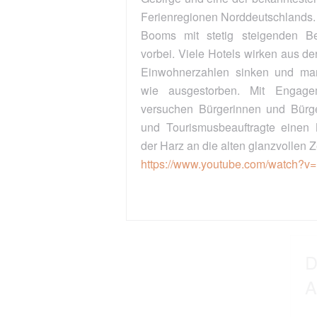
Ferienregionen Norddeutschlands. Doch die Zeit des
Booms mit stetig steigenden Besucherzahlen ist
vorbei. Viele Hotels wirken aus der Zeit gefallen, die
Einwohnerzahlen sinken und manche Orte wirken
wie ausgestorben. Mit Engagement und Ideen
versuchen Bürgerinnen und Bürger, Geschäftsleute
und Tourismusbeauftragte einen Neuanfang. Kann
der Harz an die alten glanzvollen Zeiten anknüpfen?
https://www.youtube.com/watch?v=Nip99il2AiM
Die Auferstehung ästhetischer
Architektur