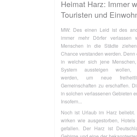
Heimat Harz: Immer weniger
Touristen und Einwohner
MW: Des einen Leid ist des andren Freud! Dass
immer mehr Dörfer verlassen werden, weil die
Menschen in die Städte ziehen, kann auch als
Chance verstanden werden. Denn es kommt die Zeit,
in welcher sich jene Menschen, die aus diesem
System aussteigen wollen, zusammenfinden
werden, um neue freiheitlich organisierte
Gemeinschaften zu erschaffen. Diese können dann
in solchen verlassenen Gebieten entstehen...
Insofern...
Noch ist Urlaub im Harz beliebt. Doch einige Orte
wirken wie ausgestorben, Hotels wie aus der Zeit
gefallen. Der Harz ist Deutschlands nördlichstes
Gebirge und eine der bekanntesten und beliebtesten