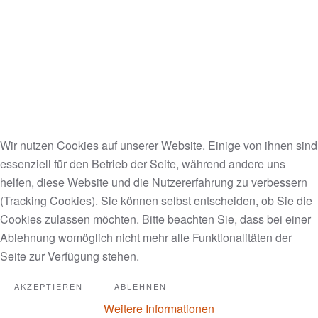
The Unusual Memes and Best Coub compilated in
just one video.
Lustiges von Mensch und Tier...
https://www.youtube.com/watch?v=kyyFy2D6BaU
Wir nutzen Cookies auf unserer Website. Einige von ihnen sind
Lustigste Aussagen bei
essenziell für den Betrieb der Seite, während andere uns
helfen, diese Website und die Nutzererfahrung zu verbessern
Straßenumfragen | Best Of | TV
(Tracking Cookies). Sie können selbst entscheiden, ob Sie die
total
Cookies zulassen möchten. Bitte beachten Sie, dass bei einer
Ablehnung womöglich nicht mehr alle Funktionalitäten der
Das ganze Jahr über hören wir uns auf der Straße
Seite zur Verfügung stehen.
um und befragen Menschen zu den
AKZEPTIEREN
ABLEHNEN
unterschiedlichsten Sachen. Mal schauen, was sie
so zu sagen hatten!
Weitere Informationen