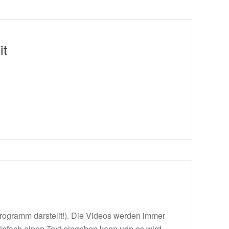
it
Programm darstellt!). Die Videos werden immer
einfach einen Text eingeben kann udn es wird