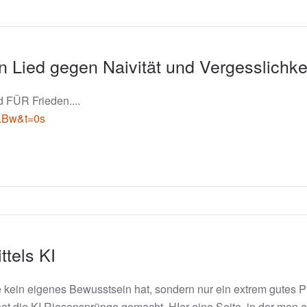
 Lied gegen Naivität und Vergesslichke
d FÜR Frieden....
LBw&t=0s
ttels KI
die kein eigenes Bewusstsein hat, sondern nur ein extrem gutes 
at die KI Riesensprünge gemacht. HIer eine Seite, in der man 