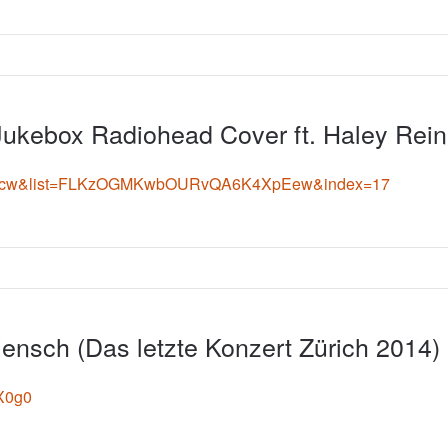
Jukebox Radiohead Cover ft. Haley Rein
qEA2cw&list=FLKzOGMKwbOURvQA6K4XpEew&index=17
ensch (Das letzte Konzert Zürich 2014)
X0g0