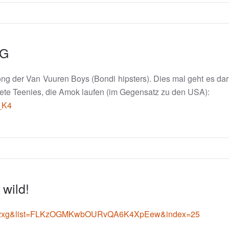
NG
ong der Van Vuuren Boys (Bondi hipsters). Dies mal geht es daru
hrdete Teenies, die Amok laufen (im Gegensatz zu den USA):
_K4
 wild!
CkN2xg&list=FLKzOGMKwbOURvQA6K4XpEew&index=25