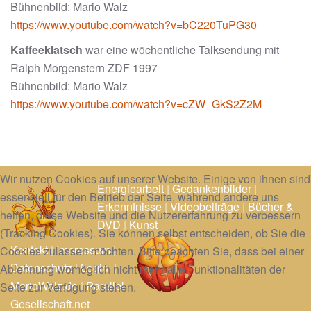
Bühnenbild: Mario Walz
https://www.youtube.com/watch?v=bC220TuPG30
Kaffeeklatsch
war eine wöchentliche Talksendung mit
Ralph Morgenstern ZDF 1997
Bühnenbild: Mario Walz
https://www.youtube.com/watch?v=cZW_GkS2Z2M
Wir nutzen Cookies auf unserer Website. Einige von ihnen sind
Energiearbeit
|
Gedankenbilder
|
essenziell für den Betrieb der Seite, während andere uns
Erkenntnisse
|
Videobeiträge
|
Bücher &
helfen, diese Website und die Nutzererfahrung zu verbessern
DVD
|
Kunst
(Tracking Cookies). Sie können selbst entscheiden, ob Sie die
Kontakt
|
Impressum
|
Cookies zulassen möchten. Bitte beachten Sie, dass bei einer
Datenschutz
|
Login
|
Ablehnung womöglich nicht mehr alle Funktionalitäten der
MarioWalz.de
|
Parallel-
Seite zur Verfügung stehen.
Gesellschaft.net